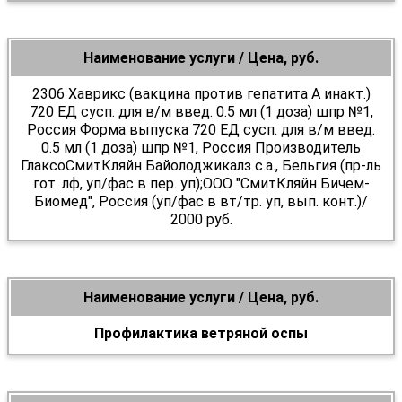
Наименование услуги / Цена, руб.
2306 Хаврикс (вакцина против гепатита А инакт.)
720 ЕД сусп. для в/м введ. 0.5 мл (1 доза) шпр №1,
Россия Форма выпуска 720 ЕД сусп. для в/м введ.
0.5 мл (1 доза) шпр №1, Россия Производитель
ГлаксоСмитКляйн Байолоджикалз с.а., Бельгия (пр-ль
гот. лф, уп/фас в пер. уп);ООО "СмитКляйн Бичем-
Биомед", Россия (уп/фас в вт/тр. уп, вып. конт.)/
2000 руб.
Наименование услуги / Цена, руб.
Профилактика ветряной оспы