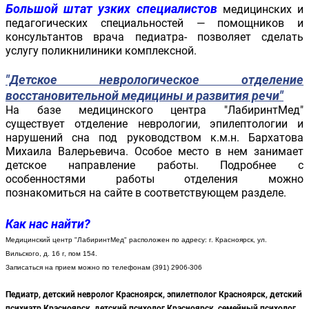
Большой штат узких специалистов
медицинских и
педагогических специальностей — помощников и
консультантов врача педиатра- позволяет сделать
услугу поликнилиники комплексной.
"Детское неврологическое отделение
восстановительной медицины и развития речи"
На базе медицинского центра "ЛабиринтМед"
существует отделение неврологии, эпилептологии и
нарушений сна под руководством к.м.н. Бархатова
Михаила Валерьевича. Особое место в нем занимает
детское направление работы. Подробнее с
особенностями работы отделения можно
познакомиться на сайте в соответствующем разделе.
Как нас найти?
Медицинский центр "ЛабиринтМед" расположен по адресу: г. Красноярск, ул.
Вильского, д. 16 г, пом 154.
Записаться на прием можно по телефонам (391) 2906-306
Педиатр, детский невролог Красноярск,
эпилетполог Красноярск,
детский
психиатр Красноярск,
детский психолог Красноярск,
семейный психолог