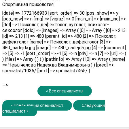
Спортивная психология
[date] => 1772166933 [sort_order] => 30 [pos_show] => y
[pos_new] => n [img] => [vigruz] => 0 [main_in] => [main_inc] =>
[dol] => Психолог, дефектолог, аутолог, психолог-
сексолог [dolc] => [images] => Array ( [0] => Array ( [0] => 213
[id] => 213 [1] => 480 [parent_id] => 480 [2] => Психолог,
дефектолог [name] => Психолог, дефектолог [3] =>
480_nadejda.jpg [image] => 480_nadejda.jpg [4] => [comment]
=> [5] => -1 [sort_order] => -1 [6] => n [priv] => n [7] => [url] => )
) [files] => Array ( ) ) ) [pathinfo] => Array ( [0] => Array ( [name]
=> Чевычелова Надежда Владимировна ) ) [pred] =>
specialist/1036/ [next] => specialist/465/ )
-->
« Все специалисты
« Предыдущий специалист
Следующий
специалист »