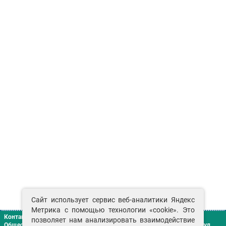
Сайт использует сервис веб-аналитики Яндекс
Метрика с помощью технологии «cookie». Это
Контакты
позволяет нам анализировать взаимодействие
Общество с ограниченной ответственностью «Сенат»
г. Красноярск
,
ул.