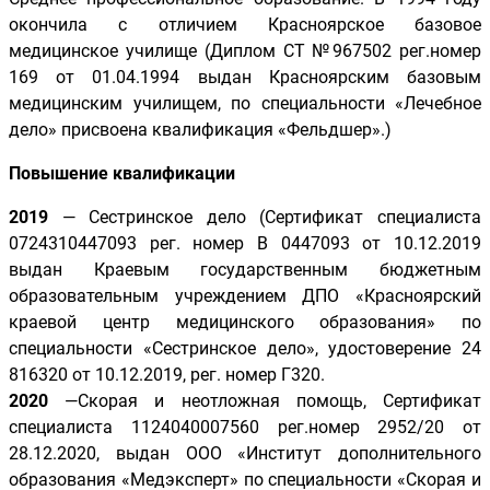
окончила с отличием Красноярское базовое
медицинское училище (Диплом СТ №967502 рег.номер
169 от 01.04.1994 выдан Красноярским базовым
медицинским училищем, по специальности «Лечебное
дело» присвоена квалификация «Фельдшер».)
Повышение квалификации
2019
— Сестринское дело (Сертификат специалиста
0724310447093 рег. номер В 0447093 от 10.12.2019
выдан Краевым государственным бюджетным
образовательным учреждением ДПО
«
Красноярский
краевой центр медицинского образования
»
по
специальности
«
Сестринское дело
»
, удостоверение 24
816320 от 10.12.2019, рег. номер Г320.
2020
—
Скорая и неотложная помощь,
Сертификат
специалиста 1124040007560 рег.номер 2952/20 от
28.12.2020, выдан ООО
«
Институт дополнительного
образования
«
Медэксперт
»
по специальности
«
Скорая и