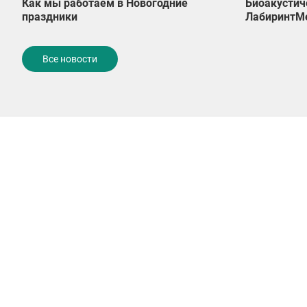
Как мы работаем в Новогодние
Биоакустич
праздники
ЛабиринтМ
Все новости